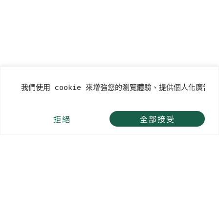
上一頁
下一篇
上一篇
下一篇
我們使用 cookie 來增強您的瀏覽體驗、提供個人化廣告
拒絕
全部接受
總公司
總管理處
富岡廠
頭份廠
大華金屬
工業股份
台北市
新北市
桃園市
苗栗縣
有限公司
松江路
泰山區
楊梅區
頭份市
統一編
293之
明志路
富聯路
尖豐路
號:04403363
805號
三段
155號
631號
02-
533號
03-
037-