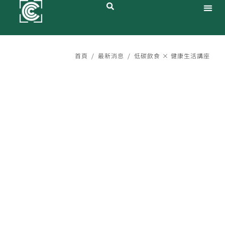
跳
至
主
關於大華
產品與服務
鋁罐專區
最新消息
永續發展
投資人專區
人才招募
聯絡大華
要
內
容
首頁
/
最新消息
/
低碳飲食 × 健康生活講座