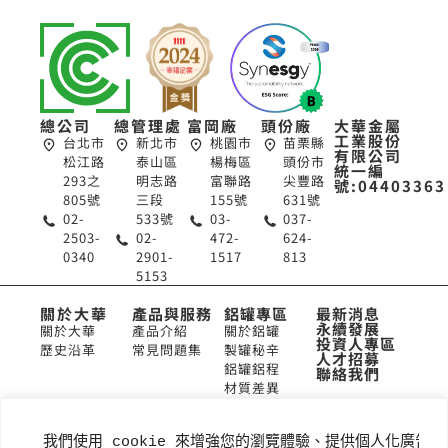
總公司
總管理處
富岡廠
頭份廠
大華金屬
工業股份
台北市
新北市
桃園市
苗栗縣
有限公司
松江路
泰山區
楊梅區
頭份市
統一編
293之
明志路
富聯路
尖豐路
號:04403363
805號
三段
155號
631號
02-
533號
03-
037-
2503-
02-
472-
624-
0340
2901-
1517
813
5153
關於大華
產品與服務
鋁罐專區
最新消息
永續發展
關於大華
產品介紹
關於鋁罐
投資人專區
歷史沿革
常見問題集
製罐秘辛
人才招募
鋁罐鋁程
聯絡我們
材質差異
鋁罐Q&A
我們使用 cookie 來增強您的瀏覽體驗、提供個人化廣告