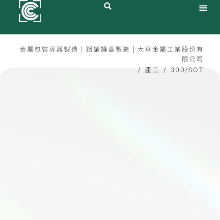
跳
至
主
關於大華
產品與服務
鋁罐專區
最新消息
永續發展
投資人專區
人才招募
聯絡大華
要
內
金屬包裝容器製造 | 鋁罐罐蓋製造 | 大華金屬工業股份有
容
限公司
產品
/
/
300/SOT