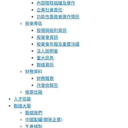
內部稽核組織及運作
企業社會責任
功能性委員會運作情形
股東專區
股價與股利資訊
股東會資訊
股東會年報及重要決議
法人說明會
重大訊息
聯絡資訊
財務資料
財務報表
月營收報告
檢舉信箱
人才招募
聯絡大華
聯絡我們
中國製罐(關係企業)
生產據點