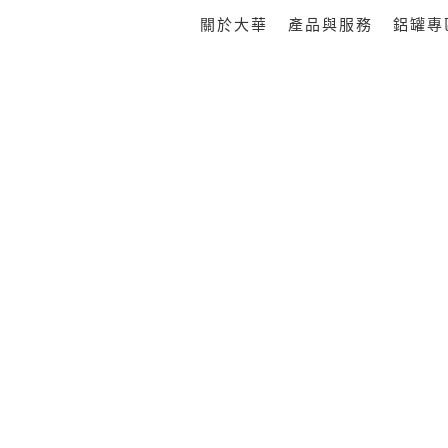
跳
關於大華
產品與服務
鋁罐專
至
主
要
內
容