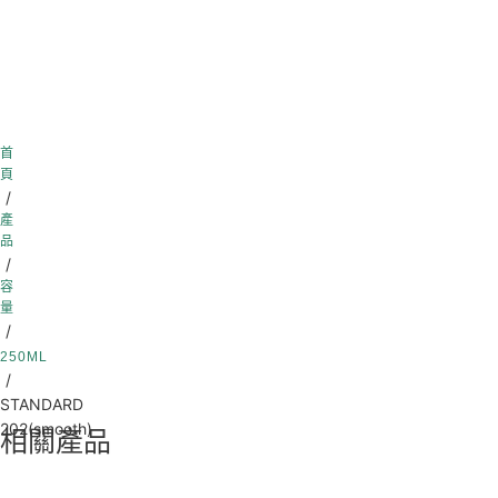
首
頁
/
產
品
/
容
量
/
250ML
/
STANDARD
202(smooth)
相關產品