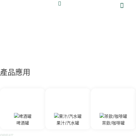
跳
至
主
要
關於大華
產品與服務
鋁罐專區
最新消息
永續發展
投資人專區
人才招募
聯絡大華
內
容
產品應用
啤酒罐
果汁/汽水罐
茶飲/咖啡罐
GREAT