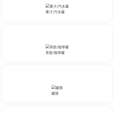
股東會資訊
社會公益
股東會年報及重要決議
產學合作
果汁/汽水罐
法人說明會
社區鄰里與當地就業
重大訊息
推廣永續理念
聯絡資訊
永續報告書
財務資料
投資人專區
財務報表
公司概況
月營收報告
基本資料
檢舉信箱
經營團隊
人才招募
茶飲/咖啡罐
組織架構
聯絡大華
公司治理
聯絡我們
董事會
中國製罐(關係企業)
公司規章
生產據點
公司治理運作情形
內部稽核組織及運作
企業社會責任
功能性委員會運作情形
罐頭
股東專區
股價與股利資訊
股東會資訊