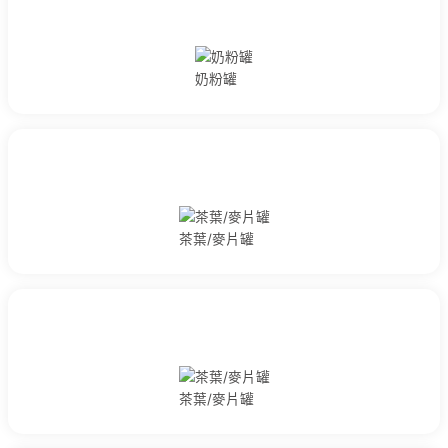
股東會年報及重要決議
法人說明會
重大訊息
聯絡資訊
奶粉罐
財務資料
財務報表
月營收報告
檢舉信箱
人才招募
聯絡大華
聯絡我們
茶葉/麥片罐
中國製罐(關係企業)
生產據點
茶葉/麥片罐