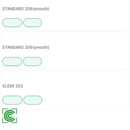
STANDARD 206(smooth)
350ML
啤酒罐
,
STANDARD 206(smooth)
500ML
啤酒罐
,
SLEEK 202
330ML
啤酒罐
,