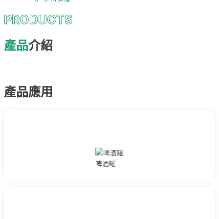
公司治理
社會共好
薪酬委員會
PRODUCTS
社會公益
審計委員會
產學合作
永續發展委員會
社區鄰里與當地就業
產品
介紹
內部稽核
推廣永續理念
利害關係人溝通表
永續報告書
綠色製造
投資人專區
環境重大議題＆政策目標
公司概況
氣候變遷與碳排放管理
產品應用
基本資料
環境永續
經營團隊
品質服務
組織架構
品質重大議題＆政策目標
公司治理
創新管理與研發
董事會
產品品質
公司規章
供應商管理
公司治理運作情形
客戶服務
啤酒罐
內部稽核組織及運作
健全職場
企業社會責任
職場重大議題＆政策目標
功能性委員會運作情形
職業安全衛生管理
股東專區
員工福利
股價與股利資訊
社會共好