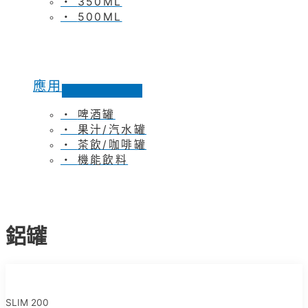
350ML
500ML
應用
啤酒罐
果汁/汽水罐
茶飲/咖啡罐
機能飲料
鋁罐
SLIM 200