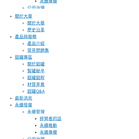
永續專欄
公司治理
薪酬委員會
關於大華
審計委員會
關於大華
永續發展委員會
歷史沿革
內部稽核
產品與服務
利害關係人溝通表
產品介紹
綠色製造
常見問題集
環境重大議題＆政策目標
鋁罐專區
氣候變遷與碳排放管理
關於鋁罐
環境永續
製罐秘辛
品質服務
鋁罐鋁程
品質重大議題＆政策目標
材質差異
創新管理與研發
鋁罐Q&A
產品品質
最新消息
供應商管理
永續發展
客戶服務
永續管理
健全職場
經營者的話
職場重大議題＆政策目標
永續推動
職業安全衛生管理
永續專欄
員工福利