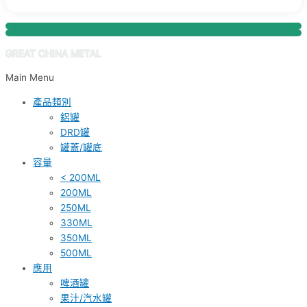
GREAT CHINA METAL
Main Menu
產品類別
鋁罐
DRD罐
罐蓋/罐底
容量
< 200ML
200ML
250ML
330ML
350ML
500ML
應用
啤酒罐
果汁/汽水罐