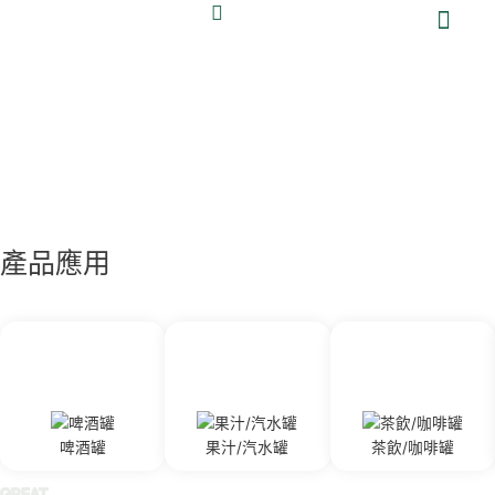
跳
至
主
要
關於大華
產品與服務
鋁罐專區
最新消息
永續發展
投資人專區
人才招募
聯絡大華
內
容
產品應用
啤酒罐
果汁/汽水罐
茶飲/咖啡罐
GREAT