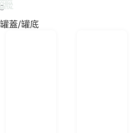
CHINA
Main
METAL
Menu
罐蓋/罐底