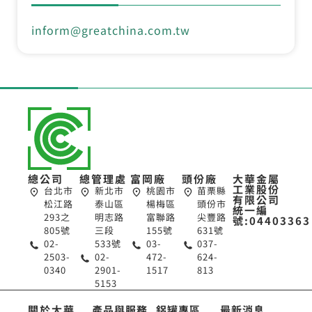
inform@greatchina.com.tw
總公司
總管理處
富岡廠
頭份廠
大華金屬
工業股份
台北市
新北市
桃園市
苗栗縣
有限公司
松江路
泰山區
楊梅區
頭份市
統一編
293之
明志路
富聯路
尖豐路
號:04403363
805號
三段
155號
631號
02-
533號
03-
037-
2503-
02-
472-
624-
0340
2901-
1517
813
5153
關於大華
產品與服務
鋁罐專區
最新消息