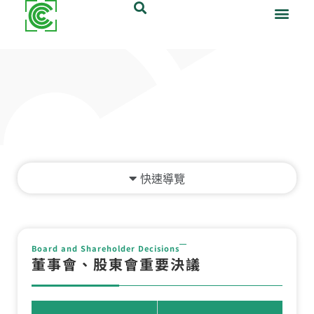
跳
至
主
要
關於大華
產品與服務
鋁罐專區
最新消息
永續發展
投資人專區
人才招募
聯絡大華
內
容
Main
Menu
Board and Shareholder Decisions
董事會、股東會重要決議